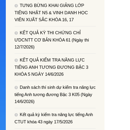
TƯNG BỪNG KHAI GIẢNG LỚP
TIẾNG NHẬT N5 & VINH DANH HỌC
VIÊN XUẤT SẮC KHÓA 16, 17
KẾT QUẢ KỲ THI CHỨNG CHỈ
ƯDCNTT CƠ BẢN KHÓA 61 (Ngày thi
12/7/2026)
KẾT QUẢ KIỂM TRA NĂNG LỰC
TIẾNG ANH TƯƠNG ĐƯƠNG BẬC 3
KHÓA 5 NGÀY 14/6/2026
Danh sách thí sinh dự kiểm tra năng lực
tiếng Anh tương đương Bậc 3 K05 (Ngày
14/6/2026)
Kết quả kỳ kiểm tra năng lực tiếng Anh
CTUT khóa 43 ngày 17/5/2026