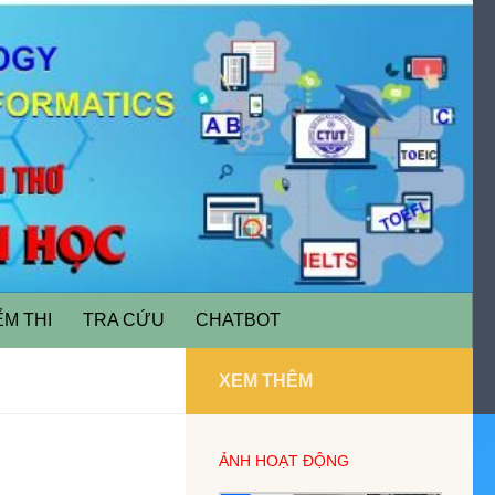
ỂM THI
TRA CỨU
CHATBOT
XEM THÊM
ẢNH HOẠT ĐỘNG