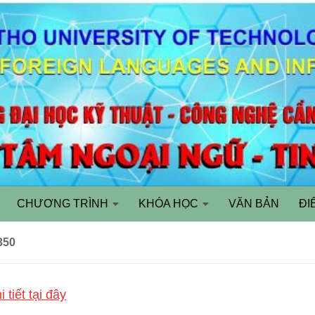
CHƯƠNG TRÌNH
KHÓA HỌC
VĂN BẢN
ĐI
350
 tiết tại đây