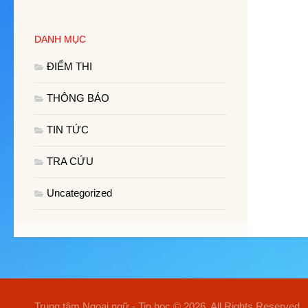
DANH MỤC
ĐIỂM THI
THÔNG BÁO
TIN TỨC
TRA CỨU
Uncategorized
Trung tâm Ngoại ngữ - Tin học © 2026. All Rights Reserved.