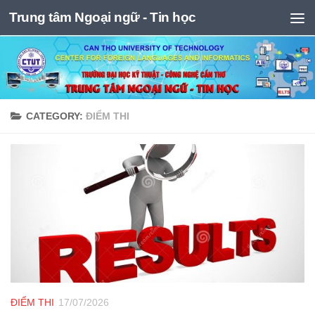
Trung tâm Ngoại ngữ - Tin học
Skip to content
CATEGORY:
ĐIỂM THI
ĐIỂM THI
17/07/2026