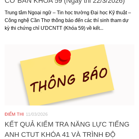
CƠ BẢN KHÓA 59 (Ngày thi 22/3/2026)
Trung tâm Ngoại ngữ – Tin học trường Đại học Kỹ thuật –
Công nghệ Cần Thơ thông báo đến các thí sinh tham dự
kỳ thi chứng chỉ ƯDCNTT (Khóa 59) về kết...
ĐIỂM THI
11/03/2026
KẾT QUẢ KIỂM TRA NĂNG LỰC TIẾNG
ANH CTUT KHÓA 41 VÀ TRÌNH ĐỘ