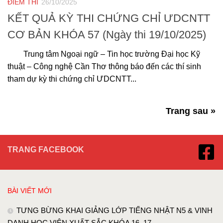
ĐIỂM THI
26/10/2025
KẾT QUẢ KỲ THI CHỨNG CHỈ ƯDCNTT
CƠ BẢN KHÓA 57 (Ngày thi 19/10/2025)
Trung tâm Ngoại ngữ – Tin học trường Đại học Kỹ
thuật – Công nghệ Cần Thơ thông báo đến các thí sinh
tham dự kỳ thi chứng chỉ ƯDCNTT...
Trang sau »
TRANG FACEBOOK
BÀI VIẾT MỚI
TƯNG BỪNG KHAI GIẢNG LỚP TIẾNG NHẬT N5 & VINH
DANH HỌC VIÊN XUẤT SẮC KHÓA 16, 17