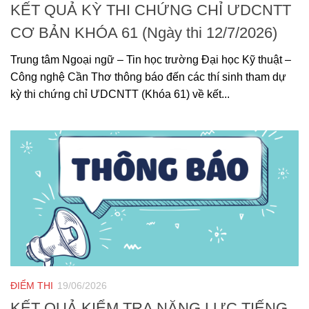
KẾT QUẢ KỲ THI CHỨNG CHỈ ƯDCNTT
CƠ BẢN KHÓA 61 (Ngày thi 12/7/2026)
Trung tâm Ngoại ngữ – Tin học trường Đại học Kỹ thuật –
Công nghệ Cần Thơ thông báo đến các thí sinh tham dự
kỳ thi chứng chỉ ƯDCNTT (Khóa 61) về kết...
ĐIỂM THI
19/06/2026
KẾT QUẢ KIỂM TRA NĂNG LỰC TIẾNG