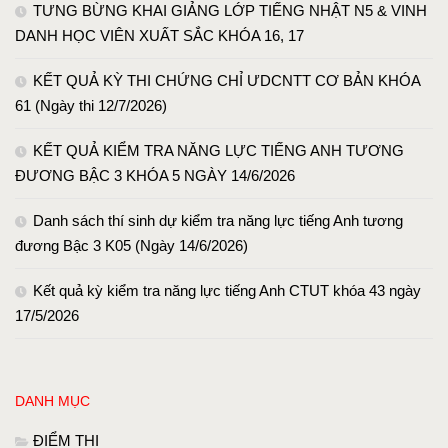
TƯNG BỪNG KHAI GIẢNG LỚP TIẾNG NHẬT N5 & VINH
DANH HỌC VIÊN XUẤT SẮC KHÓA 16, 17
KẾT QUẢ KỲ THI CHỨNG CHỈ ƯDCNTT CƠ BẢN KHÓA
61 (Ngày thi 12/7/2026)
KẾT QUẢ KIỂM TRA NĂNG LỰC TIẾNG ANH TƯƠNG
ĐƯƠNG BẬC 3 KHÓA 5 NGÀY 14/6/2026
Danh sách thí sinh dự kiểm tra năng lực tiếng Anh tương
đương Bậc 3 K05 (Ngày 14/6/2026)
Kết quả kỳ kiểm tra năng lực tiếng Anh CTUT khóa 43 ngày
17/5/2026
DANH MỤC
ĐIỂM THI