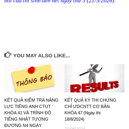
hồi của thí sinh đến hết ngày thứ 5 (21/5/2026).
YOU MAY ALSO LIKE...
KẾT QUẢ KIỂM TRA NĂNG
KẾT QUẢ KỲ THI CHỨNG
LỰC TIẾNG ANH CTUT
CHỈ ƯDCNTT CƠ BẢN
KHÓA 41 VÀ TRÌNH ĐỘ
KHÓA 47 (Ngày thi
TIẾNG NHẬT TƯƠNG
18/8/2024)
ĐƯƠNG N4 NGÀY
21/08/2024