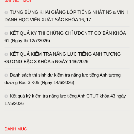
BÀI VIẾT MỚI
TƯNG BỪNG KHAI GIẢNG LỚP TIẾNG NHẬT N5 & VINH
DANH HỌC VIÊN XUẤT SẮC KHÓA 16, 17
KẾT QUẢ KỲ THI CHỨNG CHỈ ƯDCNTT CƠ BẢN KHÓA
61 (Ngày thi 12/7/2026)
KẾT QUẢ KIỂM TRA NĂNG LỰC TIẾNG ANH TƯƠNG
ĐƯƠNG BẬC 3 KHÓA 5 NGÀY 14/6/2026
Danh sách thí sinh dự kiểm tra năng lực tiếng Anh tương
đương Bậc 3 K05 (Ngày 14/6/2026)
Kết quả kỳ kiểm tra năng lực tiếng Anh CTUT khóa 43 ngày
17/5/2026
DANH MỤC