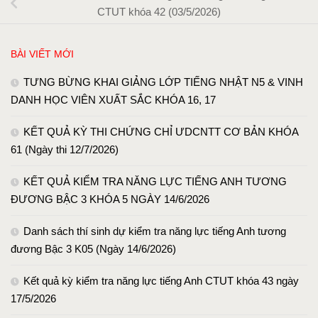
CTUT khóa 42 (03/5/2026)
BÀI VIẾT MỚI
TƯNG BỪNG KHAI GIẢNG LỚP TIẾNG NHẬT N5 & VINH
DANH HỌC VIÊN XUẤT SẮC KHÓA 16, 17
KẾT QUẢ KỲ THI CHỨNG CHỈ ƯDCNTT CƠ BẢN KHÓA
61 (Ngày thi 12/7/2026)
KẾT QUẢ KIỂM TRA NĂNG LỰC TIẾNG ANH TƯƠNG
ĐƯƠNG BẬC 3 KHÓA 5 NGÀY 14/6/2026
Danh sách thí sinh dự kiểm tra năng lực tiếng Anh tương
đương Bậc 3 K05 (Ngày 14/6/2026)
Kết quả kỳ kiểm tra năng lực tiếng Anh CTUT khóa 43 ngày
17/5/2026