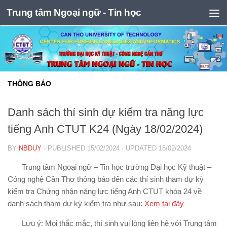
Trung tâm Ngoại ngữ - Tin học
Skip to content
THÔNG BÁO
Danh sách thí sinh dự kiểm tra năng lực
tiếng Anh CTUT K24 (Ngày 18/02/2024)
BY
NBDUY
· PUBLISHED
15/02/2024
· UPDATED
18/02/2024
Trung tâm Ngoại ngữ – Tin học trường Đại học Kỹ thuật –
Công nghệ Cần Thơ thông báo đến các thí sinh tham dự kỳ
kiểm tra Chứng nhận năng lực tiếng Anh CTUT khóa 24 về
danh sách tham dự kỳ kiểm tra như sau:
Xem tại đây
Lưu ý: Mọi thắc mắc, thí sinh vui lòng liên hệ với Trung tâm