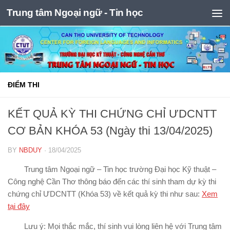
Trung tâm Ngoại ngữ - Tin học
Skip to content
ĐIỂM THI
KẾT QUẢ KỲ THI CHỨNG CHỈ ƯDCNTT
CƠ BẢN KHÓA 53 (Ngày thi 13/04/2025)
BY
NBDUY
·
18/04/2025
Trung tâm Ngoại ngữ – Tin học trường Đại học Kỹ thuật –
Công nghệ Cần Thơ thông báo đến các thí sinh tham dự kỳ thi
chứng chỉ ƯDCNTT (Khóa 53) về kết quả kỳ thi như sau:
Xem
tại đây
Lưu ý: Mọi thắc mắc, thí sinh vui lòng liên hệ với Trung tâm