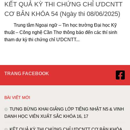
KẾT QUẢ KỲ THI CHỨNG CHỈ ƯDCNTT
CƠ BẢN KHÓA 54 (Ngày thi 08/06/2025)
Trung tâm Ngoại ngữ – Tin học trường Đại học Kỹ
thuật – Công nghệ Cần Thơ thông báo đến các thí sinh
tham dự kỳ thi chứng chỉ ƯDCNTT...
TRANG FACEBOOK
BÀI VIẾT MỚI
TƯNG BỪNG KHAI GIẢNG LỚP TIẾNG NHẬT N5 & VINH
DANH HỌC VIÊN XUẤT SẮC KHÓA 16, 17
KẾT QUẢ KỲ THI CHỨNG CHỈ ƯDCNTT CƠ BẢN KHÓA